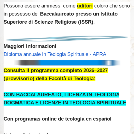
Possono essere ammessi come
uditori
coloro che sono
in possesso del
Baccalaureato presso un Istituto
Superiore di Scienze Religiose (ISSR)
.
Maggiori informazioni
Diploma annuale in Teologia Spirituale - APRA
Consulta il programma completo 2026–2027
(provvisorio) della Facoltà di Teologia:
CON BACCALAUREATO, LICENZA IN TEOLOGIA
DOGMATICA E LICENZE IN TEOLOGIA SPIRITUALE
Con programas online de teología en español